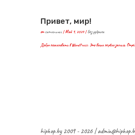
Привет, мир!
от
samozvanec
|
Май 9, 2024
|
Без рубрики
Добро пожаловать в WordPress. Это ваша первая запись. Отре
hiphop.by 2009 - 2026 | admin@hiphop.b